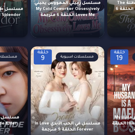
مسلسل مبدأ العطلة The
مسلسل زميلي المهووس يحبني
Vacation Principle الحلقة 6
My Cold Coworker Obsessively
Loves Me الحلقة 6 مترجمة
to Splendor الحلقة 1 مت
حلقة
حلقة
مسلسلات اسيوية
مسلسلات 
9
19
مسلسل زوجي زعيم مافيا My
Husband is a Mafia Boss الحلقة
مسلسل في الحب الأبدي In Love
Forever الحلقة 9 مترجمة