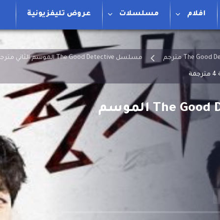
افلام
مسلسلات
عروض تليفزيونية
مسلسل The Good Detective الموسم الثاني مترجم
مسلسل المحقق الجيد The Good Detective الموسم