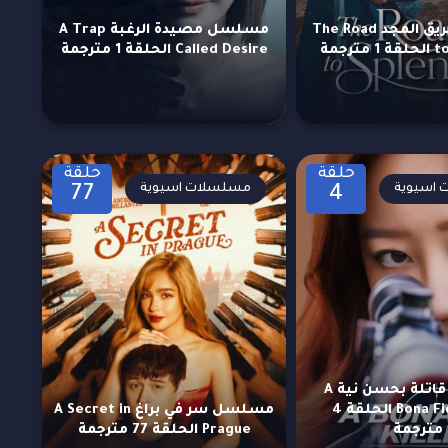
مسلسل طريق المجد The Road
مسلسل مصيدة الرغبة A Trap
رجمة
Called Desire الحلقة 1 مترجمة
حلقة
حلقة
اسيوية
مسلسلات اسيوية
77
4
مسلسل قاتلة بحسن نية A
Bona Fide Killer الحلقة 4
مسلسل سر في براغ A Secret in
مترجمة
Prague الحلقة 77 مترجمة