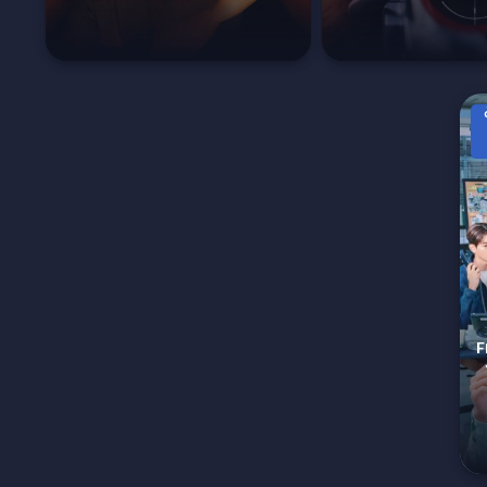
باهي Flex
 الحلقة 1