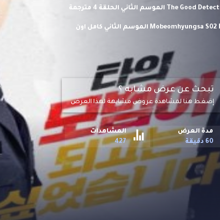
مشاهدة وتحميل مسلسل المحقق الجيد The Good Detective الموسم الثاني الحلقة 4 مترجمة
اونلاين حلقات مسلسل الاكشن والاثارة الكوري المحقق الجيد Mobeomhyungsa S02 HD الموسم الثاني كامل اون
ا.
تبحث عن عرض مشابه ؟
إضغط هنا لمشاهدة عروض مشابهة لهذا العرض
مدة العرض
المشاهدات
60 دقيقة
427