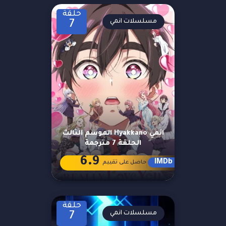
حلقة
مسلسلات انمي
7
انمي Hyakkano الموسم الثالث
الحلقة 7 مترجمة
6.9
IMDb
حاصل على تقييم
حلقة
مسلسلات انمي
7