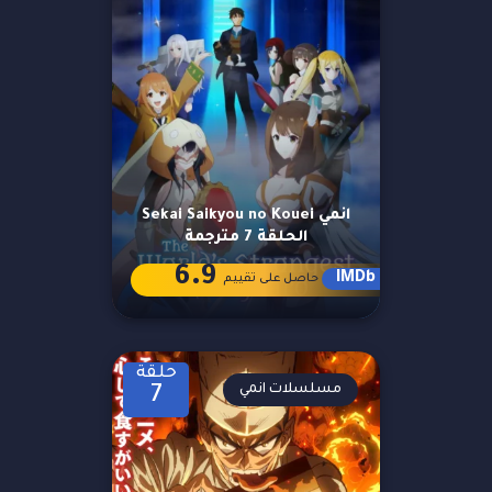
انمي Sekai Saikyou no Kouei
الحلقة 7 مترجمة
6.9
IMDb
حاصل على تقييم
حلقة
مسلسلات انمي
7