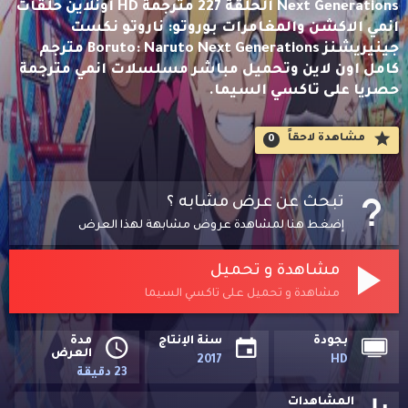
Next Generations الحلقة 227 مترجمة HD اونلاين حلقات
انمي الاكشن والمغامرات بوروتو: ناروتو نكست
جينيريشنز Boruto: Naruto Next Generations مترجم
كامل اون لاين وتحميل مباشر مسلسلات انمي مترجمة
حصريا على تاكسي السيما.
مشاهدة لاحقاََ
0
تبحث عن عرض مشابه ؟
إضغط هنا لمشاهدة عروض مشابهة لهذا العرض
مشاهدة و تحميل
مشاهدة و تحميل على تاكسي السيما
بجودة
سنة الإنتاج
مدة
العرض
2017
HD
23 دقيقة
المشاهدات