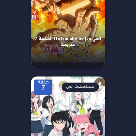
انمي Tetsunabe no Jan! الحلقة 7
مترجمة
حلقة
مسلسلات انمي
7