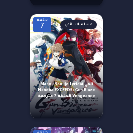
حلقة
مسلسلات انمي
7
انمي Mahou Shoujo Lyrical
Nanoha EXCEEDS: Gun Blaze
Vengeance الحلقة 7 مترجمة