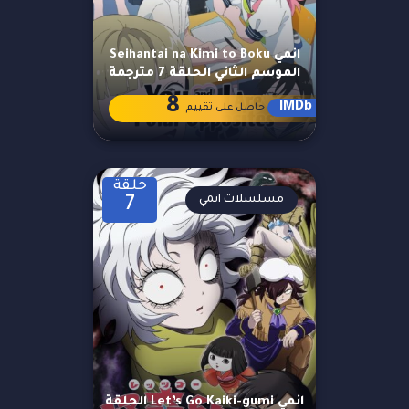
انمي Seihantai na Kimi to Boku
الموسم الثاني الحلقة 7 مترجمة
8
IMDb
حاصل على تقييم
حلقة
مسلسلات انمي
7
انمي Let’s Go Kaiki-gumi الحلقة