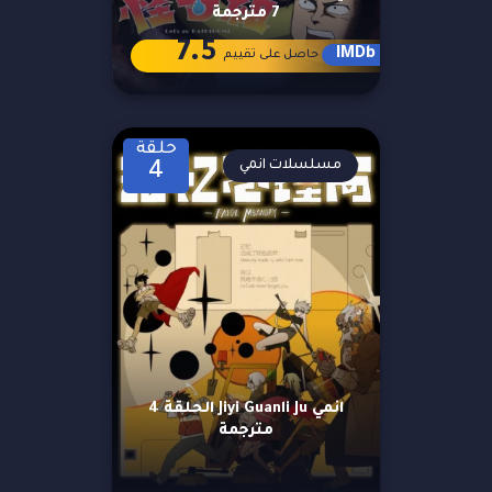
7 مترجمة
7.5
IMDb
حاصل على تقييم
حلقة
مسلسلات انمي
4
انمي Jiyi Guanli Ju الحلقة 4
مترجمة