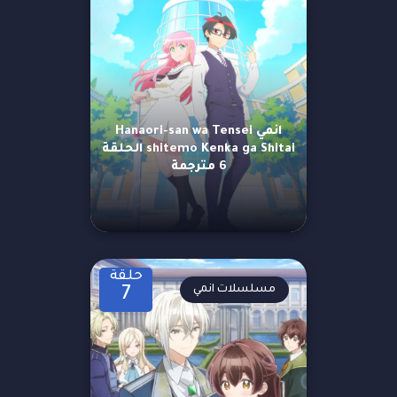
انمي Hanaori-san wa Tensei
shitemo Kenka ga Shitai الحلقة
6 مترجمة
حلقة
مسلسلات انمي
7