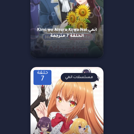
انمي Kimi wo Aisuru Ki wa Nai
الحلقة 7 مترجمة
حلقة
مسلسلات انمي
7