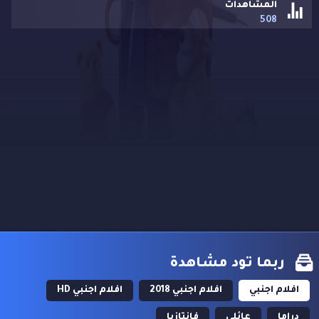
المشاهدات
508
ربما تود مشاهدة
افلام اجنبي
افلام اجنبي 2018
افلام اجنبي HD
دراما
عائلي
فانتازيا