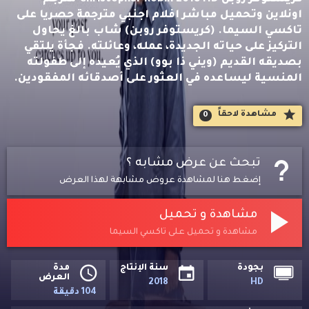
اونلاين وتحميل مباشر افلام اجنبي مترجمة حصريا على
تاكسي السيما. (كريستوفر روبن) شاب بالغ يحاول
التركيز على حياته الجديدة، عمله، وعائلته. فجأة يلتقي
بصديقه القديم (ويني ذا بوو) الذي يُعيده إلى طفولته
المنسية ليساعده في العثور على أصدقائه المفقودين.
مشاهدة لاحقاََ
0
تبحث عن عرض مشابه ؟
إضغط هنا لمشاهدة عروض مشابهة لهذا العرض
مشاهدة و تحميل
مشاهدة و تحميل على تاكسي السيما
بجودة
سنة الإنتاج
مدة
العرض
2018
HD
104 دقيقة