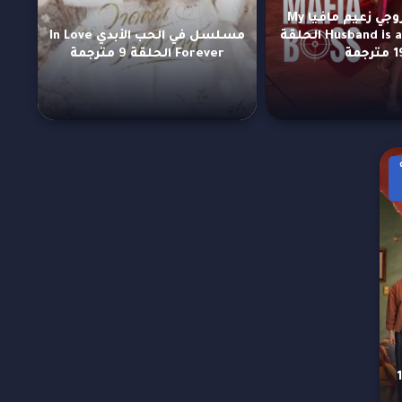
مسلسل زوجي زعيم مافيا My
Husband is a Mafia Boss الحلقة
مسلسل في الحب الأبدي In Love
مترجمة
Forever الحلقة 9 مترجمة
S الحلقة 12