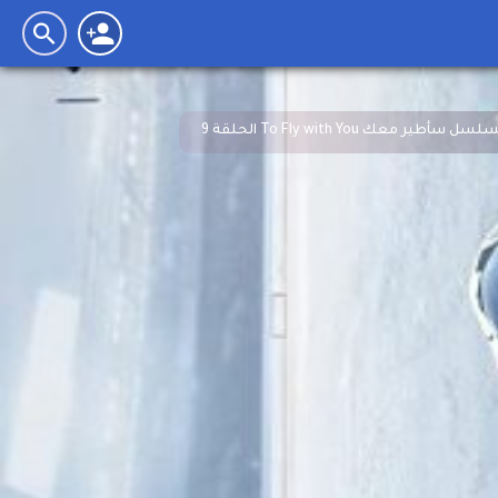
سل سأطير معك To Fly with You الحلقة 9