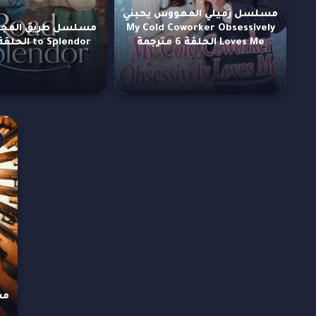
مسلسل زميلي المهووس يحبني
My Cold Coworker Obsessively
Loves Me الحلقة 6 مترجمة
to Splendor الحلقة 1 مترجمة