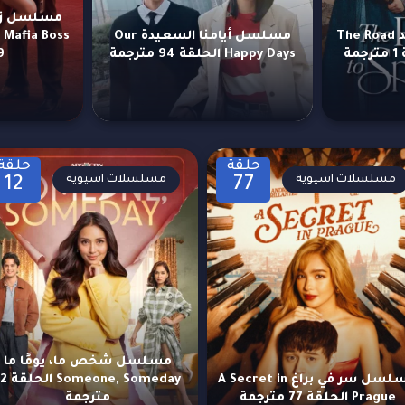
مسلسل طريق المجد The Road
مسلسل أيامنا السعيدة Our
Happy Days الحلقة 94 مترجمة
19 
حلقة
حلقة
مسلسلات اسيوية
مسلسلات اسيوية
12
77
مسلسل شخص ما، يومًا ما
مسلسل سر في براغ A Secret in
omeone, Someday
Prague الحلقة 77 مترجمة
مترجمة