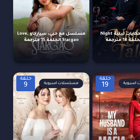
مسلسل حكايات ليلية Night
مسلسل مع حبي، سيارجاو Love,
Siargao الحلقة 15 مترجمة
حلقة
حلقة
اسيوية
مسلسلات اسيوية
9
19