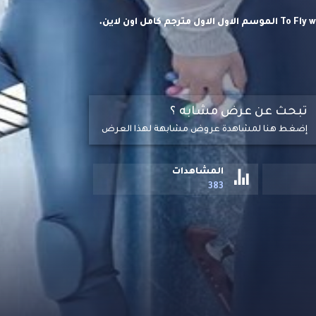
مسلسل الرومانسية الرياضي الصيني سأطير معك To Fly with You 2022 الموسم الاول الاول مترجم كامل اون لاين.
تبحث عن عرض مشابه ؟
إضغط هنا لمشاهدة عروض مشابهة لهذا العرض
المشاهدات
383