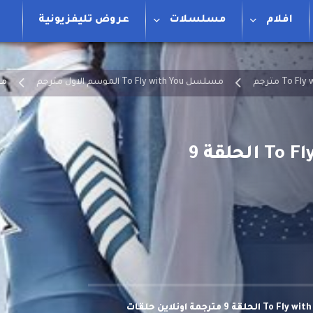
افلام
مسلسلات
عروض تليفزيونية
مسلسل To Fly with You الموسم الاول مترجم
مسل
مشاهدة وتحميل مسلسل سأطير معك To Fly with You الحلقة 9 مترجمة اونلاين حلقات