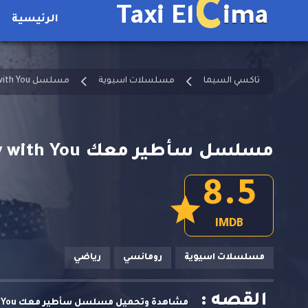
C
Taxi El
ima
الرئيسية
تاكسي السيما
مسلسلات اسيوية
مسلسل To Fly with You مترجم
مسلسل سأطير معك To Fly with You الحلقة 9
8.5
IMDB
مسلسلات اسيوية
رومانسي
رياضي
القصه :