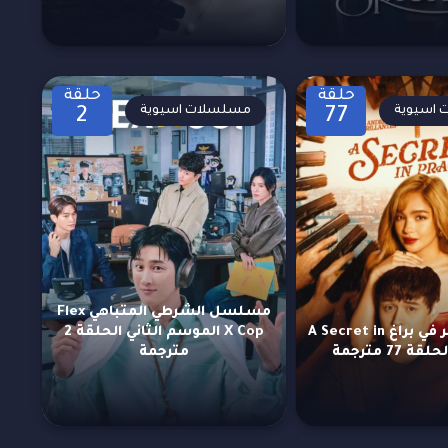
حلقة
حلقة
اسيوية
مسلسلات اسيوية
2
77
مسلسل الشرطي المتباهي Flex
مسلسل سر في براغ A Secret in
X Cop الموسم الثاني الحلقة 2
مترجمة