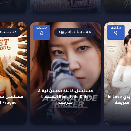
حلقة
حلقة
مسلسلات اسيوية
مسلسلات 
4
9
مسلسل قاتلة بحسن نية A
مسلسل في الحب الأبدي In Love
Bona Fide Killer الحلقة 4
مترجمة
Prague الحلقة 77 مترجمة