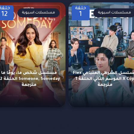
حلقة
حلقة
مسلسلات اسيوية
مسلسلات اسيوية
12
1
مسلسل الشرطي المتباهي Flex
مسلسل شخص ما، يومًا ما
X Cop الموسم الثاني الحلقة 1
omeone, Someday
مترجمة
مترجمة
مزيد من العروض