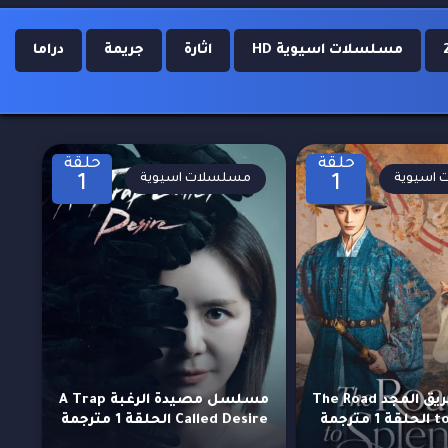
مسلسلات اسيوية HD
اثارة
جريمة
دراما
حلقة
حلقة
اسيوية
مسلسلات اسيوية
1
1
مسلسل طريق المجد The Road
مسلسل مصيدة الرغبة A Trap
رجمة
Called Desire الحلقة 1 مترجمة