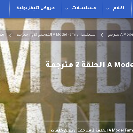
افلام
مسلسلات
عروض تليفزيونية
مسلسل A Model Family الموسم الاول مترجم
مسلسل
مشاهدة وتحميل مسلسل عائلة نموذجية A Model Family الحلقة 2 مترجمة اونلاين حلقات