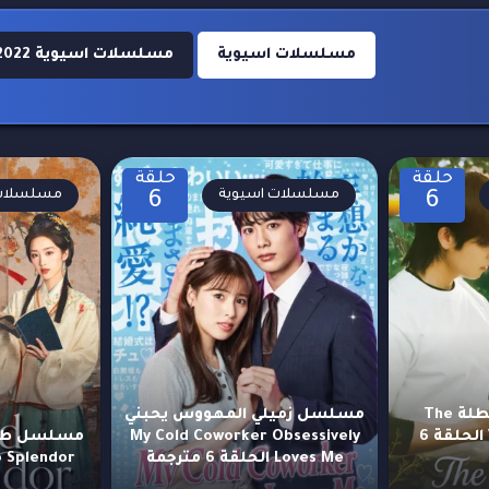
مسلسلات اسيوية
مسلسلات اسيوية 2022
حلقة
حلقة
مسلسلات اسيوية
مسلسلات 
6
6
مسلسل مبدأ العطلة The
مسلسل زميلي المهووس يحبني
Vacation Principle الحلقة 6
My Cold Coworker Obsessively
Loves Me الحلقة 6 مترجمة
to Splendor الحلقة 1 مت