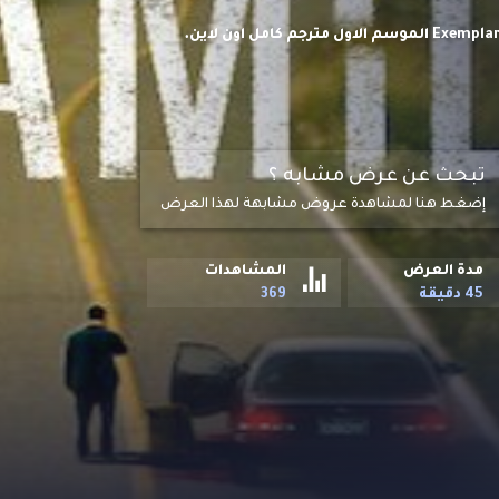
مسلسل الجريمة والدراما الكوري عائلة نموذجية Exemplary Family S01 HD الموسم الاول مترجم كامل اون لاين.
تبحث عن عرض مشابه ؟
إضغط هنا لمشاهدة عروض مشابهة لهذا العرض
مدة العرض
المشاهدات
45 دقيقة
369