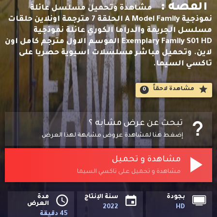
القصه :
مشاهدة وتحميل مسلسل عائلة
نموذجية A Model Family الحلقة 7 مترجمة اونلاين حلقات
مسلسل الجريمة والدراما الكوري عائلة نموذجية
Exemplary Family S01 HD الموسم الاول مترجم كامل اون
لاين. وتحميل مباشر مسلسلات اسيوية حصريا على
تاكسي السيما.
مشاهدة لاحقاََ
0
تبحث عن عرض مشابه ؟
إضغط هنا لمشاهدة عروض مشابهة لهذا العرض
مشاهدة و تحميل
مشاهدة و تحميل على تاكسي السيما
بجودة
سنة الإنتاج
مدة
العرض
2022
HD
45 دقيقة