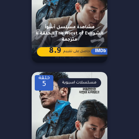
مشاهدة مسلسل أسوأ
الشر The Worst of Evil الحلقة 6
مترجمة
8.9
IMDb
حاصل على تقييم
حلقة
مسلسلات اسيوية
5