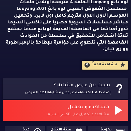
لوه يانغ Luoyang الحلقة 4 مترجمة اونلاين حلقات
مسلسل الغموض الصيني لوه يانغ Luoyang 2021
الموسم الاول الاول مترجم كامل اون لاين. وتحميل
مباشر مسلسلات اسيوية حصريا على تاكسي السيما.
تدور أحداثها في العاصمة القديمة لويانغ عندما يجتمع
ثلاثة أشخاص للتحقيق في سلسلة من الحوادث
الغامضة التي تنطوي على مؤامرة للإطاحة بالإمبراطورة
وو زي تيان.
مشاهدة لاحقاََ
0
تبحث عن عرض مشابه ؟
إضغط هنا لمشاهدة عروض مشابهة لهذا العرض
مشاهدة و تحميل
مشاهدة و تحميل على تاكسي السيما
بجودة
سنة الإنتاج
مدة