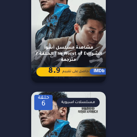
مشاهدة مسلسل أسوأ
الشر The Worst of Evil الحلقة 7
مترجمة
8.9
IMDb
حاصل على تقييم
حلقة
مسلسلات اسيوية
6