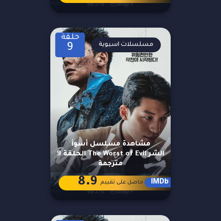
حلقة
مسلسلات اسيوية
9
مشاهدة مسلسل أسوأ
الشر The Worst of Evil الحلقة 9
مترجمة
8.9
IMDb
حاصل على تقييم