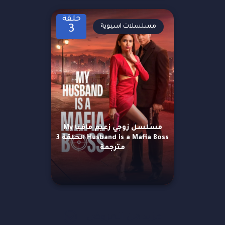
حلقة
مسلسلات اسيوية
3
مسلسل زوجي زعيم مافيا My
Husband is a Mafia Boss الحلقة 3
مترجمة
مزيد من العروض