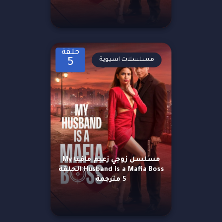
حلقة
مسلسلات اسيوية
5
مسلسل زوجي زعيم مافيا My
Husband is a Mafia Boss الحلقة
5 مترجمة