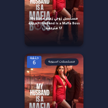
مسلسل زوجي زعيم مافيا My
Husband is a Mafia Boss الحلقة
17 مترجمة
حلقة
مسلسلات اسيوية
6