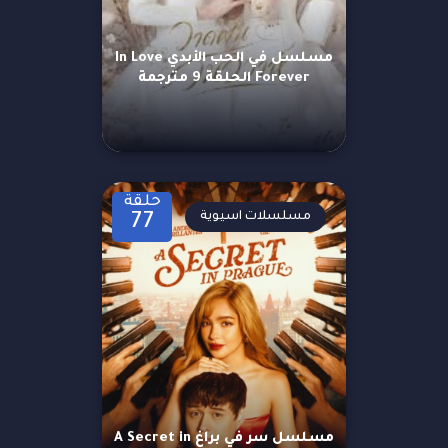
مسلسل في الحب الأبدي In Love
Forever الحلقة 9 مترجمة
حلقة
مسلسلات اسيوية
77
مسلسل سر في براغ A Secret in