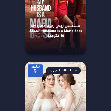
مسلسل زوجي زعيم مافيا My
Husband is a Mafia Boss الحلقة
19 مترجمة
حلقة
مسلسلات اسيوية
9