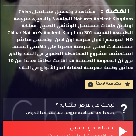
القصه :
مشاهدة وتحميل مسلسل China
Natures Ancient Kingdom الحلقة 3 والاخيرة مترجمة
اونلاين حلقات مسلسل الوثائقي الصين: مملكة
الطبيعة القديمة China: Nature’s Ancient Kingdom S01
HD الموسم الاول مترجم اون لاين. وتحميل مباشر
مسلسلات اجنبي مترجمة حصريا على تاكسي السيما.
استكشف مشروع المحافظة الطموح في البلاد والذي
يرى أن الحكومة الصينية قد أقامت نظامًا جديدًا من 10
حدائق وطنية تجريبية لحماية أندر الأنواع في البلاد
مشاهدة لاحقاََ
0
تبحث عن عرض مشابه ؟
إضغط هنا لمشاهدة عروض مشابهة لهذا العرض
مشاهدة و تحميل