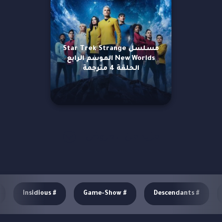
مسلسل Star Trek Strange
New Worlds الموسم الرابع
الحلقة 4 مترجمة
مزيد من العروض
Insidious
#
Game-Show
#
Descendants
#