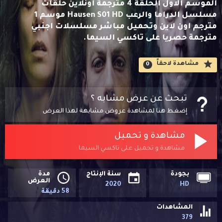
الموسم الاول الحلقة 4 مترجمة اونلاين حلقات
مسلسل الدراما والرعب Hausen S01 HD موسم 1
مترجم اون لاين وتحميل مباشر مسلسلات اجنبي
مترجمة حصريا على تاكسي السيما.
مشاهدة لاحقاََ
0
تبحث عن عرض مشابه ؟
إضغط هنا لمشاهدة عروض مشابهة لهذا العرض
مشاهدة و تحميل
مشاهدة و تحميل على تاكسي السيما
بجودة
سنة الإنتاج
مدة
العرض
2020
HD
58 دقيقة
المشاهدات
379