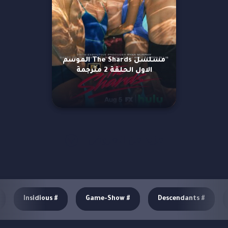
مسلسل The Shards الموسم
الاول الحلقة 2 مترجمة
مزيد من العروض
Insidious
#
Game-Show
#
Descendants
#