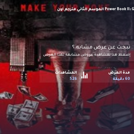
مسلسل الدراما والجريمة كتاب القوة الثاني: الشبح Power Book II: Ghost S02 HD الموسم الثاني مترجم اون
 السيما. تبدأ سلسلة جديدة تكميلية لمسلسل (
والده الضاغط عليه بصورة متزايدة، من أجل إنقاذ
تبحث عن عرض مشابه ؟
إضغط هنا لمشاهدة عروض مشابهة لهذا العرض
مدة العرض
المشاهدات
60 دقيقة
526