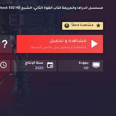
لاين. وتحميل مباشر مسلسلات اجنبي مترجمة حصريا على تاكسي
مشاهدة لاحقاََ
0
Power )، ينتقل طارق إلى حياته الجديدة، راغبًا التخلص من إرث 
عائلته.
مشاهدة و تحميل
مشاهدة و تحميل على تاكسي السيما
بجودة
سنة الإنتاج
2020
HD