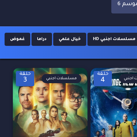
وسم 6
مسلسلات اجنبي HD
خيال علمي
دراما
غموض
حلقة
حلقة
اجنبي
مسلسلات اجنبي
3
4