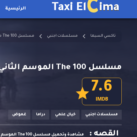
C
Taxi El
ima
الرئيسية
تاكسي السيما
مسلسلات اجنبي
مسلسل The 100 مترجم
مسلسل The 100 الموسم الثاني الحلقة 11
7.6
IMDB
مسلسلات اجنبي
خيال علمي
دراما
غموض
القصه :