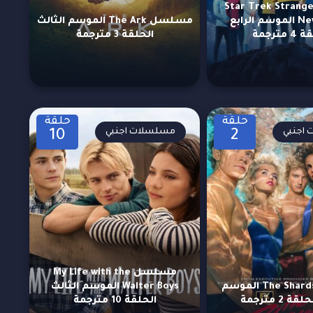
سلسل Star Trek Strange
New Worlds الموسم الرابع
مسلسل The Ark الموسم الثالث
مترجمة
الحلقة 3 مترجمة
حلقة
حلقة
اجنبي
مسلسلات اجنبي
10
2
مسلسل My Life with the
مسلسل The Shards الموسم
Walter Boys الموسم الثالث
ة 2 مترجمة
الحلقة 10 مترجمة