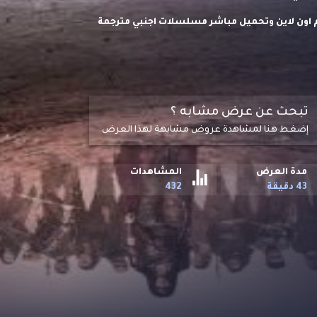
مي والغموض المئة The Hundred S02 موسم 2 مترجم اون لاين وتحميل مباشر مسلسلات اجنبي مترجمة
تبحث عن عرض مشابه ؟
إضغط هنا لمشاهدة عروض مشابهة لهذا العرض
مدة العرض
المشاهدات
43 دقيقة
432