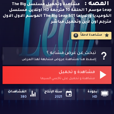
القصه :
مشاهدة وتحميل مسلسل The Big
Leap موسم 1 الحلقة 10 مترجمة HD اونلاين.مسلسل
الكوميديا والدراما The Big Leap S01 الموسم الاول الاول
مترجم اون لاين وتحميل مباشر
مشاهدة لاحقاََ
0
تبحث عن عرض مشابه ؟
إضغط هنا لمشاهدة عروض مشابهة لهذا العرض
مشاهدة و تحميل
مشاهدة و تحميل على تاكسي السيما
بجودة
سنة الإنتاج
المشاهدات
380
2021
HD